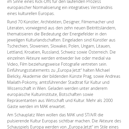
im Sinne eines Kick-Offs für den laufenden Prozess
europäischer Normalisierung ein integratives Verständnis
eines kulturellen Europas.
Rund 70 Künstler, Architekten, Designer, Filmemacher und
Literaten, vorwiegend aus den zehn neuen Beitrittsländern,
thematisieren die Bedeutung der Energiefelder in den
jeweiligen Kulturlandschaften. Eingeladen sind Künstler aus
Tschechien, Slowenien, Slowakei, Polen, Ungarn, Litauen,
Lettland, Kroatien, Russland, Schweiz sowie Österreich. Die
einzelnen Akteure werden entweder live oder medial via
Video, Film beziehungsweise Fotografie vertreten sein.
Einführungsstatements zu „Europa Jetzt“ halten Michael
Bielicky, Akademie der bildenden Künste Prag, sowie Andreas
Mailath-Pokorny, amtsführender Stadtrat für Kultur und
Wissenschaft in Wien. Geladen werden unter anderem
europäische Kulturinstitute, Botschaften sowie
Repräsentanten aus Wirtschaft und Kultur. Mehr als 2000
Gäste werden im MAK erwartet.
Am Schauplatz Wien wollen das MAK und ST/A/R die
pulsierende Kultur Europas sichtbar machen. Die Akteure des
Schauspiels Europa werden von „Europa Jetzt“ im Stile eines