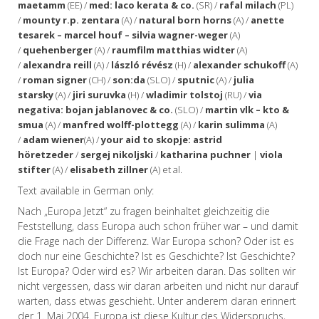
maetamm
(EE) /
med: laco kerata & co.
(SR) /
rafal milach
(PL)
/
mounty r.p. zentara
(A) /
natural born horns
(A) /
anette
tesarek – marcel houf – silvia wagner-weger
(A)
/
quehenberger
(A) /
raumfilm matthias widter
(A)
/
alexandra reill
(A) /
lászló révész
(H) /
alexander schukoff
(A)
/
roman signer
(CH) /
son:da
(SLO) /
sputnic
(A) /
julia
starsky
(A) /
jiri suruvka
(H) /
wladimir tolstoj
(RU) /
via
negativa: bojan jablanovec & co.
(SLO) /
martin vlk – kto &
smua
(A) /
manfred wolff-plottegg
(A) /
karin sulimma
(A)
/
adam wiener
(A) /
your aid to skopje: astrid
höretzeder
/
sergej nikoljski
/
katharina puchner
|
viola
stifter
(A) /
elisabeth zillner
(A) et al.
Text available in German only:
Nach „Europa Jetzt“ zu fragen beinhaltet gleichzeitig die
Feststellung, dass Europa auch schon früher war – und damit
die Frage nach der Differenz. War Europa schon? Oder ist es
doch nur eine Geschichte? Ist es Geschichte? Ist Geschichte?
Ist Europa? Oder wird es? Wir arbeiten daran. Das sollten wir
nicht vergessen, dass wir daran arbeiten und nicht nur darauf
warten, dass etwas geschieht. Unter anderem daran erinnert
der 1. Mai 2004. Europa ist diese Kultur des Widerspruchs,