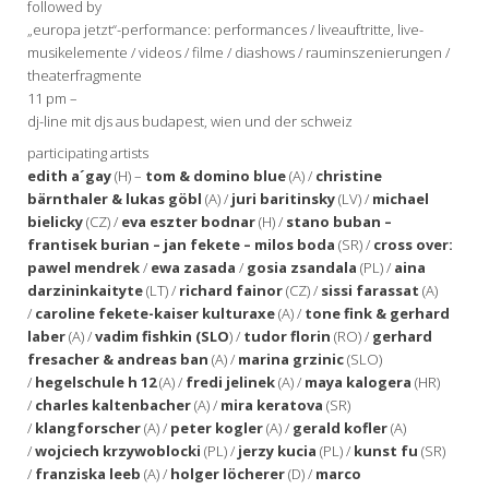
followed by
„europa jetzt“-performance: performances / liveauftritte, live-
musikelemente / videos / filme / diashows / rauminszenierungen /
theaterfragmente
11 pm –
dj-line mit djs aus budapest, wien und der schweiz
participating artists
edith a´gay
(H) –
tom & domino blue
(A) /
christine
bärnthaler & lukas göbl
(A) /
juri baritinsky
(LV) /
michael
bielicky
(CZ) /
eva eszter bodnar
(H) /
stano buban –
frantisek burian – jan fekete – milos boda
(SR) /
cross over:
pawel mendrek
/
ewa zasada
/
gosia zsandala
(PL) /
aina
darzininkaityte
(LT) /
richard fainor
(CZ) /
sissi farassat
(A)
/
caroline fekete-kaiser kulturaxe
(A) /
tone fink & gerhard
laber
(A) /
vadim fishkin (SLO
) /
tudor florin
(RO) /
gerhard
fresacher & andreas ban
(A) /
marina grzinic
(SLO)
/
hegelschule h 12
(A) /
fredi jelinek
(A) /
maya kalogera
(HR)
/
charles kaltenbacher
(A) /
mira keratova
(SR)
/
klangforscher
(A) /
peter kogler
(A) /
gerald kofler
(A)
/
wojciech krzywoblocki
(PL) /
jerzy kucia
(PL) /
kunst fu
(SR)
/
franziska leeb
(A) /
holger löcherer
(D) /
marco