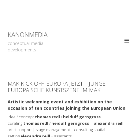
KANONMEDIA
conceptual media
developments
MAK KICK OFF: EUROPA JETZT – JUNGE
EUROPÄISCHE KUNSTSZENE IM MAK
Artistic welcoming event and exhibition on the
occasion of ten countries joining the European Union
idea / concept
thomas redl
/
heidulf gerngross
curating
thomas redl
/
heidulf gerngross
|
alexandra reill
artist support | stage management | consulting spatial
setting
alexandra reill
+ assistants