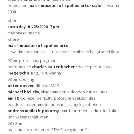
production
mak – museum of applied arts
/
st/a/r
| vienna
2004
when
saturday, 01/05/2004, 7 pm
mak nite (c) special
where
mak – museum of applied arts
3, weiskirchnerstrasse, 1010 vienna, exhibition hall ground floor
07 pm preliminary program
performance
charles kaltenbacher
/ dance performance –
hegelschule 12
, 1010 vienna
08 pm opening
peter noever
, director MAK
michael bielicky
, akademie der bildenden künste, prag
emil brix
, leiter der kulturpolitischen sektion des
bundesministeriums für auswärtige angelegenheiten
andreas mailath-pokorny
, amtsführender stadtrat für kultur
und wissenschaft, wien
08:30 pm
präsentation der neuen ST/A/R ausgabe nr. 04