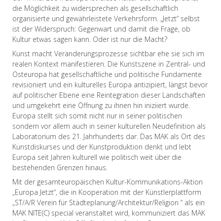
die Möglichkeit zu widersprechen als gesellschaftlich
organisierte und gewährleistete Verkehrsform. „Jetzt“ selbst
ist der Widerspruch: Gegenwart und damit die Frage, ob
Kultur etwas sagen kann. Oder ist nur die Macht?
Kunst macht Veränderungsprozesse sichtbar ehe sie sich im
realen Kontext manifestieren. Die Kunstszene in Zentral- und
Osteuropa hat gesellschaftliche und politische Fundamente
revisioniert und ein kulturelles Europa antizipiert, längst bevor
auf politischer Ebene eine Reintegration dieser Landschaften
und umgekehrt eine Öffnung zu ihnen hin iniziiert wurde.
Europa stellt sich somit nicht nur in seiner politischen
sondern vor allem auch in seiner kulturellen Neudefinition als
Laboratorium des 21. Jahrhunderts dar. Das MAK als Ort des
Kunstdiskurses und der Kunstproduktion denkt und lebt
Europa seit Jahren kulturell wie politisch weit über die
bestehenden Grenzen hinaus.
Mit der gesamteuropäischen Kultur-Kommunikations-Aktion
„Europa Jetzt“, die in Kooperation mit der Künstlerplattform
„ST/A/R Verein für Städteplanung/Architektur/Religion “ als ein
MAK NITE(C) special veranstaltet wird, kommuniziert das MAK