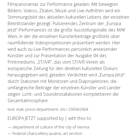
Filmpanoramas zur Performance geladen. Mit bewegten
Bildern, Videos, Zitaten, Musik und Live-Auftritten wird ein
Stimmungsbild des aktuellen kulturellen Lebens der einzelnen
Beitrittsländer gezeigt. Pulsierendes Zentrum der „Europa
Jetzt“-Performances ist die große Ausstellungshalle des MAK
Wien, in der die einzelnen Künstlerbeiträge großteils über
raumfüllende Videoprojektionen präsentiert werden. Hier
wird auch zu Live-Performances persönlich anwesender
Künstler und zur Präsentation der Ausgabe 04 des
Printmediums „ST/A/R“, das vom ST/A/R Verein als
europäische Zeitung für den direkten kulturellen Diskurs
herausgegeben wird, geladen. Verdichtet wird „Europa Jetzt“
durch Stationen mit Monitoren und Diaprojektoren, die
umfangreiche Beiträge der einzelnen Künstler und Länder
zeigen. Licht- und Soundinstallationen komplettieren die
Gesamtatmosphäre.
text: mak. press department. ots / 20/04/2004
EUROPA JETZT supported by | with thxs to
— department of culture of the city of vienna
— federal chancellery austria. art section