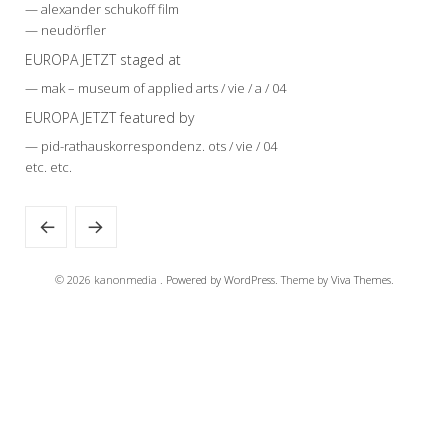
— alexander schukoff film
— neudörfler
EUROPA JETZT staged at
— mak – museum of applied arts / vie / a / 04
EUROPA JETZT featured by
— pid-rathauskorrespondenz. ots / vie / 04
etc. etc.
© 2026 kanonmedia .
Powered by WordPress.
Theme by
Viva Themes
.