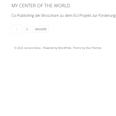
MY CENTER OF THE WORLD
READ MORE
Co-Publishing der Broschüre zu dem EU-Projekt zur Förderung 
1
2
NÄCHSTE
READ MORE
© 2026 kanonmedia .
Powered by WordPress.
Theme by
Viva Themes
.