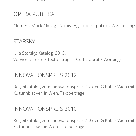
OPERA PUBLICA
READ MORE
Clemens Mock / Margit Nobis [Hg.]: opera publica. Ausstellungs
STARSKY
READ MORE
Julia Starsky: Katalog, 2015.
Vorwort / Texte / Textbeiträge | Co-Lektorat / Wordings
INNOVATIONSPREIS 2012
READ MORE
Begleitkatalog zum Innovationspreis .12 der IG Kultur Wien mi
Kulturinitiativen in Wien. Textbeiträge
INNOVATIONSPREIS 2010
READ MORE
Begleitkatalog zum Innovationspreis .10 der IG Kultur Wien mi
Kulturinitiativen in Wien. Textbeiträge