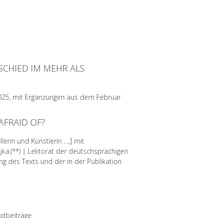
SCHIED IM MEHR ALS
 2025, mit Ergänzungen aus dem Februar
AFRAID OF?
lerin und Künstlerin …,] mit
jka.(**) | Lektorat der deutschsprachigen
g des Texts und der in der Publikation
extbeiträge