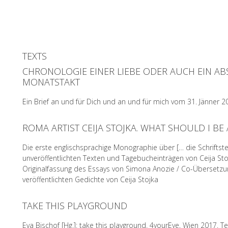
TEXTS
CHRONOLOGIE EINER LIEBE ODER AUCH EIN AB
MONATSTAKT
Ein Brief an und für Dich und an und für mich vom 31. Jänner
ROMA ARTIST CEIJA STOJKA. WHAT SHOULD I BE 
READ MORE
Die erste englischsprachige Monographie über [… die Schriftstel
unveröffentlichten Texten und Tagebucheinträgen von Ceija Sto
Originalfassung des Essays von Simona Anozie / Co-Übersetzun
veröffentlichten Gedichte von Ceija Stojka
TAKE THIS PLAYGROUND
READ MORE
Eva Bischof [Hg.]: take this playground. 4yourEye, Wien 2017. T