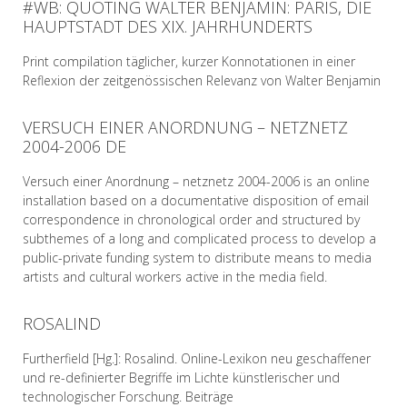
#WB: QUOTING WALTER BENJAMIN: PARIS, DIE
READ MORE
HAUPTSTADT DES XIX. JAHRHUNDERTS
Print compilation täglicher, kurzer Konnotationen in einer
Reflexion der zeitgenössischen Relevanz von Walter Benjamin
VERSUCH EINER ANORDNUNG – NETZNETZ
READ MORE
2004-2006 DE
Versuch einer Anordnung – netznetz 2004-2006 is an online
installation based on a documentative disposition of email
correspondence in chronological order and structured by
subthemes of a long and complicated process to develop a
public-private funding system to distribute means to media
artists and cultural workers active in the media field.
ROSALIND
READ MORE
Furtherfield [Hg.]: Rosalind. Online-Lexikon neu geschaffener
und re-definierter Begriffe im Lichte künstlerischer und
technologischer Forschung. Beiträge