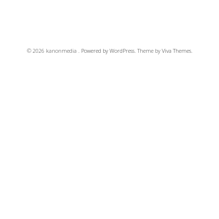
READ MORE
© 2026 kanonmedia .
Powered by WordPress.
Theme by
Viva Themes
.