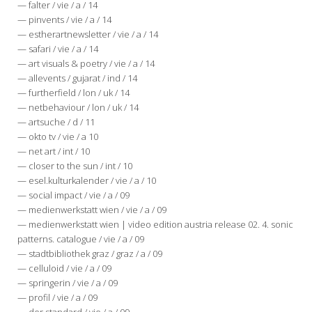
— falter / vie / a / 14
— pinvents / vie / a / 14
— estherartnewsletter / vie / a / 14
— safari / vie / a / 14
— art visuals & poetry / vie / a / 14
— allevents / gujarat / ind / 14
— furtherfield / lon / uk / 14
— netbehaviour / lon / uk / 14
— artsuche / d / 11
— okto tv / vie / a 10
— net art / int / 10
— closer to the sun / int / 10
— esel.kulturkalender / vie / a / 10
— social impact / vie / a / 09
— medienwerkstatt wien / vie / a / 09
— medienwerkstatt wien | video edition austria release 02. 4. sonic
patterns. catalogue / vie / a / 09
— stadtbibliothek graz / graz / a / 09
— celluloid / vie / a / 09
— springerin / vie / a / 09
— profil / vie / a / 09
— der standard / vie / a / 09