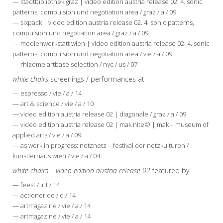
— stadtbibliothek graz | video edition austria release 02. 4. sonic
patterns, compulsion und negotiation area / graz / a / 09
— sixpack | video edition austria release 02. 4. sonic patterns,
compulsion und negotiation area / graz / a / 09
— medienwerkstatt wien | video edition austria release 02. 4. sonic
patterns, compulsion und negotiation area / vie / a / 09
— rhizome artbase selection / nyc / us / 07
white chairs
screenings / performances at
— espresso / vie / a / 14
— art & science / vie / a / 10
— video edition austria release 02 | diagonale / graz / a / 09
— video edition austria release 02 | mak nite© | mak – museum of
applied arts / vie / a / 09
— as work in progress: netznetz – festival der netzkulturen /
künstlerhaus wien / vie / a / 04
white chairs
|
video edition austria release 02
featured by
— feest / int / 14
— actioner.de / d / 14
— artmagazine / vie / a / 14
— artmagazine / vie / a / 14