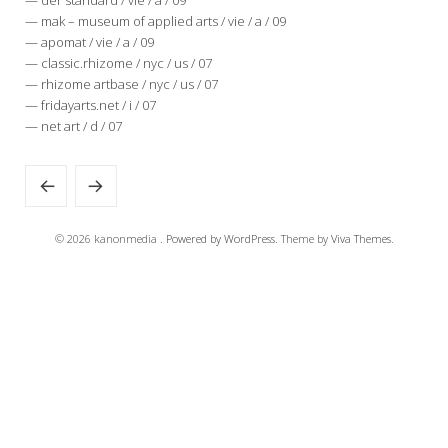
— mak – museum of applied arts / vie / a / 09
— apomat / vie / a / 09
— classic.rhizome / nyc / us / 07
— rhizome artbase / nyc / us / 07
— fridayarts.net / i / 07
— net art / d / 07
© 2026 kanonmedia .
Powered by WordPress.
Theme by
Viva Themes
.