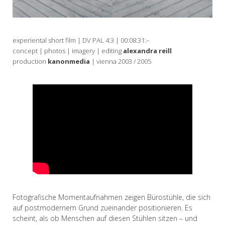
experiental short film | DV PAL 4:3 | 00:08:31:–
concept | photos | imagery | editing
alexandra reill
production
kanonmedia
| vienna 2003 / 2005
Fotografische Momentaufnahmen zeigen Bürostühle, die sich
auf postmodernem Grund zueinander positionieren. Es
scheint, als ob Menschen auf diesen Stühlen sitzen – und