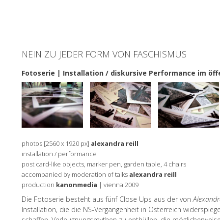
NEIN ZU JEDER FORM VON FASCHISMUS
Fotoserie | Installation / diskursive Performance im öf
photos [2560 x 1920 px]
alexandra reill
installation / performance
post card-like objects, marker pen, garden table, 4 chairs
accompanied by moderation of talks
alexandra reill
production
kanonmedia
| vienna 2009
Die Fotoserie besteht aus fünf Close Ups aus der von
Alexandra
Installation, die die NS-Vergangenheit in Österreich widerspiege
schaffen, Verleugnungsmythen zu enthüllen, die möglicherweis