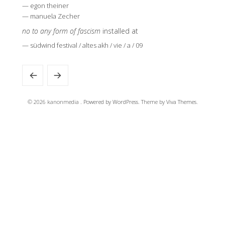
— egon theiner
— manuela Zecher
no to any form of fascism
installed at
— südwind festival / altes akh / vie / a / 09
© 2026 kanonmedia .
Powered by WordPress.
Theme by
Viva Themes
.