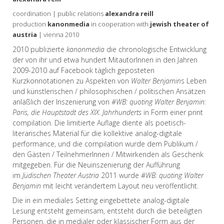
coordination | public relations
alexandra reill
production
kanonmedia
in cooperation with
jewish theater of
austria
| vienna 2010
2010 publizierte
kanonmedia
die chronologische Entwicklung
der von ihr und etwa hundert MitautorInnen in den Jahren
2009-2010 auf Facebook täglich geposteten
Kurzkonnotationen zu Aspekten von
Walter Benjamin
s Leben
und künstlerischen / philosophischen / politischen Ansätzen
anläßlich der Inszenierung von
#WB: quoting Walter Benjamin:
Paris, die Hauptstadt des XIX. Jahrhunderts
in Form einer print
compilation. Die limitierte Auflage diente als poetisch-
literarisches Material für die kollektive analog-digitale
performance, und die compilation wurde dem Publikum /
den Gästen / TeilnehmerInnen / Mitwirkenden als Geschenk
mitgegeben. Für die Neuinszenierung der Aufführung
im
Jüdischen Theater Austria
2011 wurde
#WB: quoting Walter
Benjamin
mit leicht verändertem Layout neu veröffentlicht.
Die in ein mediales Setting eingebettete analog-digitale
Lesung entsteht gemeinsam, entsteht durch die beteiligten
Personen, die in medialer oder klassischer Form aus der