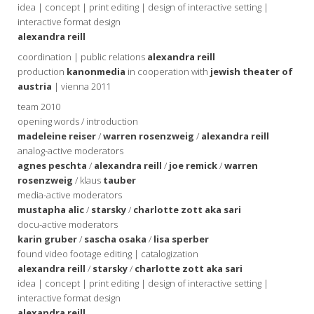
idea | concept | print editing | design of interactive setting |
interactive format design
alexandra reill
coordination | public relations
alexandra reill
production
kanonmedia
in cooperation with
jewish theater of
austria
| vienna 2011
team 2010
opening words / introduction
madeleine reiser
/
warren rosenzweig
/
alexandra reill
analog-active moderators
agnes peschta
/
alexandra reill
/
joe remick
/
warren
rosenzweig
/ klaus
tauber
media-active moderators
mustapha alic
/
starsky
/
charlotte zott aka sari
docu-active moderators
karin gruber
/
sascha osaka
/
lisa sperber
found video footage editing | catalogization
alexandra reill
/
starsky
/
charlotte zott aka sari
idea | concept | print editing | design of interactive setting |
interactive format design
alexandra reill