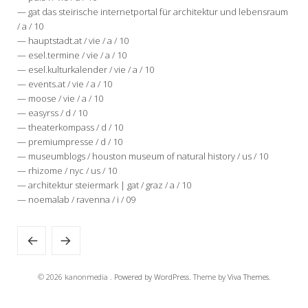
— gat das steirische internetportal für architektur und lebensraum
/ a / 10
— hauptstadt.at / vie / a / 10
— esel.termine / vie / a / 10
— esel.kulturkalender / vie / a / 10
— events.at / vie / a / 10
— moose / vie / a / 10
— easyrss / d / 10
— theaterkompass / d / 10
— premiumpresse / d / 10
— museumblogs / houston museum of natural history / us / 10
— rhizome / nyc / us / 10
— architektur steiermark | gat / graz / a / 10
— noemalab / ravenna / i / 09
© 2026 kanonmedia .
Powered by WordPress.
Theme by
Viva Themes
.