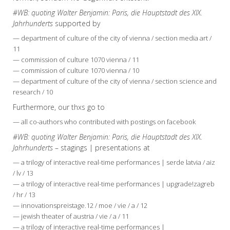
#WB: quoting Walter Benjamin: Paris, die Hauptstadt des XIX.
Jahrhunderts
supported by
— department of culture of the city of vienna / section media art /
11
— commission of culture 1070 vienna / 11
— commission of culture 1070 vienna / 10
— department of culture of the city of vienna / section science and
research / 10
Furthermore, our thxs go to
— all co-authors who contributed with postings on facebook
#WB: quoting Walter Benjamin: Paris, die Hauptstadt des XIX.
Jahrhunderts
– stagings | presentations at
— a trilogy of interactive real-time performances | serde latvia / aiz
/ lv / 13
— a trilogy of interactive real-time performances | upgrade!zagreb
/ hr / 13
— innovationspreistage.12 / moe / vie / a / 12
— jewish theater of austria / vie / a / 11
— a trilogy of interactive real-time performances |