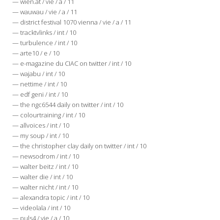
— wien.at / vie / a / 11
— wauwau / vie / a / 11
— district festival 1070 vienna / vie / a / 11
— tracktvlinks / int / 10
— turbulence / int / 10
— arte10 / e / 10
— e-magazine du CIAC on twitter / int / 10
— wajabu / int / 10
— nettime / int / 10
— edf geni / int / 10
— the ngc6544 daily on twitter / int / 10
— colourtraining / int / 10
— allvoices / int / 10
— my soup / int / 10
— the christopher clay daily on twitter / int / 10
— newsodrom / int / 10
— walter beitz / int / 10
— walter die / int / 10
— walter nicht / int / 10
— alexandra topic / int / 10
— videolala / int / 10
— puls4 / vie / a / 10