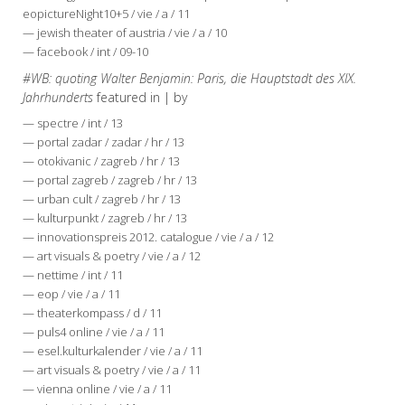
eopictureNight10+5 / vie / a / 11
— jewish theater of austria / vie / a / 10
— facebook / int / 09-10
#WB: quoting Walter Benjamin: Paris, die Hauptstadt des XIX.
Jahrhunderts
featured in | by
— spectre / int / 13
— portal zadar / zadar / hr / 13
— otokivanic / zagreb / hr / 13
— portal zagreb / zagreb / hr / 13
— urban cult / zagreb / hr / 13
— kulturpunkt / zagreb / hr / 13
— innovationspreis 2012. catalogue / vie / a / 12
— art visuals & poetry / vie / a / 12
— nettime / int / 11
— eop / vie / a / 11
— theaterkompass / d / 11
— puls4 online / vie / a / 11
— esel.kulturkalender / vie / a / 11
— art visuals & poetry / vie / a / 11
— vienna online / vie / a / 11