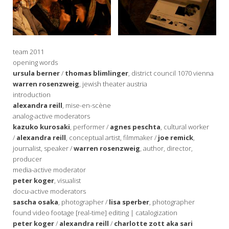
team 2011
opening words
ursula berner
/
thomas blimlinger
, district council 1070 vienna
warren rosenzweig
, jewish theater austria
introduction
alexandra reill
, mise-en-scène
analog-active moderators
kazuko kurosaki
, performer /
agnes peschta
, cultural worker
/
alexandra reill
, conceptual artist, filmmaker /
joe remick
,
journalist, speaker /
warren rosenzweig
, author, director,
producer
media-active moderator
peter koger
, visualist
docu-active moderators
sascha osaka
, photographer /
lisa sperber
, photographer
found video footage [real-time] editing | catalogization
peter koger
/
alexandra reill
/
charlotte zott aka sari