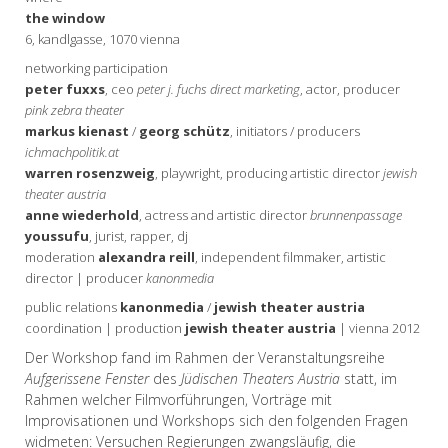
the window
6, kandlgasse, 1070 vienna
networking participation
peter fuxxs
, ceo
peter j. fuchs direct marketing
, actor, producer
pink zebra theater
markus kienast
/
georg schütz
, initiators / producers
ichmachpolitik.at
warren rosenzweig
, playwright, producing artistic director
jewish
theater austria
anne wiederhold
, actress and artistic director
brunnenpassage
youssufu
, jurist, rapper, dj
moderation
alexandra reill
, independent filmmaker, artistic
director | producer
kanonmedia
public relations
kanonmedia
/
jewish theater austria
coordination | production
jewish theater austria
| vienna 2012
Der Workshop fand im Rahmen der Veranstaltungsreihe
Aufgerissene Fenster
des
Jüdischen Theaters Austria
statt, im
Rahmen welcher Filmvorführungen, Vorträge mit
Improvisationen und Workshops sich den folgenden Fragen
widmeten: Versuchen Regierungen zwangsläufig, die