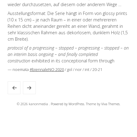
wieder durchzusetzen, auf diesem oder anderem Wege …
Ausstellungsformat: Die Serie hängt in Form von glossy prints
(10 x 15 cm) – je nach Raum – in einer oder mehrereren
Reihen dicht aneinander gereiht an einer Wand, gerahmt in
sehr klassischen Rahmen aus dekorlosem, dunklem Holz (1,5
cm Breite).
protocol of a progressing – stopped – progressing – stopped – on
an interim basis ongoing – and finally completed
construction
exhibited in its conceptional form through
— noemata
#biennaleNO 2020
/ gol / nor / int / 20-21
© 2026 kanonmedia .
Powered by WordPress.
Theme by
Viva Themes
.