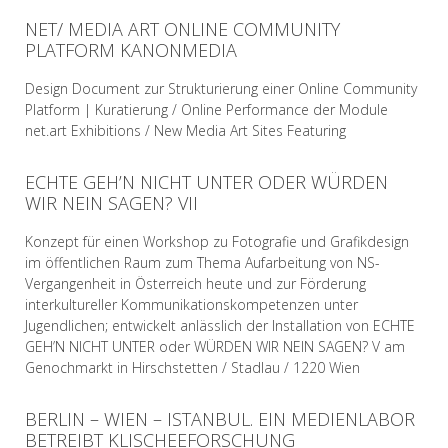
NET/ MEDIA ART ONLINE COMMUNITY
READ MORE
PLATFORM KANONMEDIA
Design Document zur Strukturierung einer Online Community
Platform | Kuratierung / Online Performance der Module
net.art Exhibitions / New Media Art Sites Featuring
ECHTE GEH’N NICHT UNTER ODER WÜRDEN
READ MORE
WIR NEIN SAGEN? VII
Konzept für einen Workshop zu Fotografie und Grafikdesign
im öffentlichen Raum zum Thema Aufarbeitung von NS-
Vergangenheit in Österreich heute und zur Förderung
interkultureller Kommunikationskompetenzen unter
Jugendlichen; entwickelt anlässlich der Installation von ECHTE
GEH’N NICHT UNTER oder WÜRDEN WIR NEIN SAGEN? V am
Genochmarkt in Hirschstetten / Stadlau / 1220 Wien
BERLIN – WIEN – ISTANBUL. EIN MEDIENLABOR
READ MORE
BETREIBT KLISCHEEFORSCHUNG