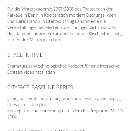
Für die Winterakademie 2007/2008 des Theaters an der
Parkaue in Berlin in Kooperation mit dem Dschungel Wien
und Garajistanbul in Istanbul schlug kanonmedia die
Veranstaltung eines Medienlabors für Jugendliche vor, das
den Rahmen für eine Kultur-über-setzende Klischeeforschung
zu den drei Metropolen bildet.
SPACE IN TIME
READ MORE
Dramaturgisch-technologisches Konzept für eine interaktive
Echtzeit-Videoinstallation
CITYFACE_BASELINE_SERIES
READ MORE
[… an] online/offline jamming workshop series connecting […]
cities across the globe
Konzept für eine Einreichung unter dem EU-Programm MEDIA,
2004