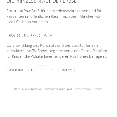
DIE PRINZESSIN AUF DER ERBSE
READ MORE
Structural Raw Draft für ein Medienspektakel von und für
Passanten im öffentlichen Raum nach dem Märchen von
Hans Christian Andersen
DAVID UND GOLIATH
READ MORE
Co-Entwicklung des Konzepts und der Struktur für eine
interaktive Live-TV-Show, begleitet von einer Online-Plattform
für Kinder, die PolitikerInnen zu deren Positionen befragen …
VORHERIGE
1
2
3
NÄCHSTE
READ MORE
© 2026 kanonmedia .
Powered by WordPress.
Theme by
Viva Themes
.